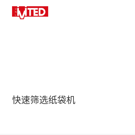
快速筛选
纸袋机