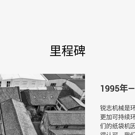
里程碑
1995
锐志机械是
更加可持续环
们的纸袋机