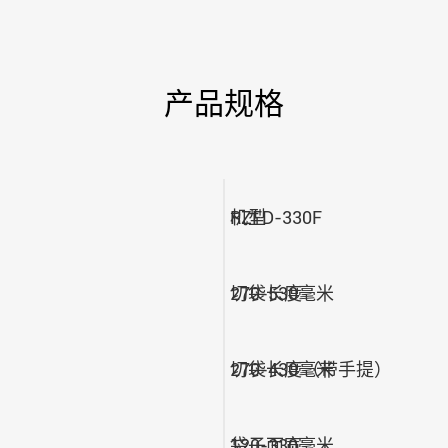
产品规格
机型
RZFD-330F
切袋长度
270-530毫米
切袋长度（带手提）
270-430毫米
袋子面宽
120-330毫米