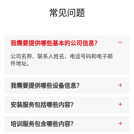
纸卷宽度
380-1050毫米
常见问题
纸卷宽度（带手提）
580-1050毫米
我需要提供哪些基本的公司信息？
纸卷内径
76毫米
公司名称、联系人姓名、电话号码和电子邮
件地址。
纸卷直径
1500毫米
我需要提供哪些设备信息？
扁绳距离
78毫米
安装服务包括哪些内容？
扁绳宽度
12毫米
培训服务包含哪些内容？