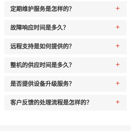
手提绳高
90毫米
定期维护服务是怎样的？
手提贴片宽度
40-50毫米
故障响应时间是多久？
远程支持是如何提供的？
手提贴片长度
152毫米
整机的供应时间是多久？
纸绳长度（扁绳）
352毫米
是否提供设备升级服务？
手提贴片纸卷宽度
80-100毫米
客户反馈的处理流程是怎样的？
手提贴片克重
90-110克/平方米