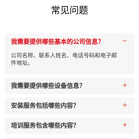
常见问题
纸张克重
35-80克/平方米
我需要提供哪些基本的公司信息？
压缩空气要求
大于0.2立方米/分钟，0.5-
公司名称、联系人姓名、电话号码和电子邮
件地址。
电气规格
380 伏 3 相 4 线 24千瓦
我需要提供哪些设备信息？
机器重量
5400千克
安装服务包括哪些内容？
机器尺寸
6500×2800×2000毫米
培训服务包含哪些内容？