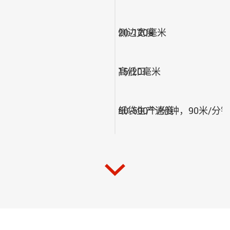
侧边宽度
20-120毫米
高低口
15/20毫米
纸袋生产速度
50-500个/分钟，90米/分钟
纸卷宽度
160-780毫米
纸卷直径
1000毫米，400千克
纸卷内径
76毫米