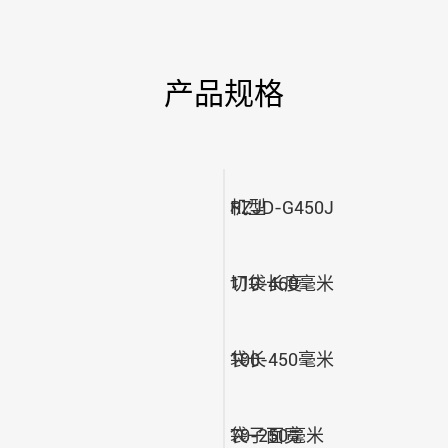
产品规格
机型
RZJD-G450J
切袋长度
110-460毫米
袋长
100-450毫米
袋子面宽
70-250毫米