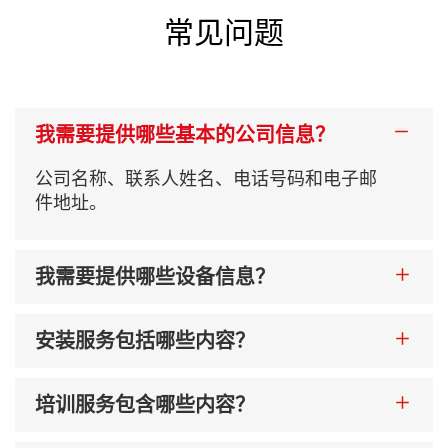
常见问题
纸张克重
35-80克/平方米
我需要提供哪些基本的公司信息？
压缩空气要求
大于0.36立方米/分钟，0.5-
公司名称、联系人姓名、电话号码和电子邮
件地址。
电气规格
380 伏 3 相 4 线 32千瓦
我需要提供哪些设备信息？
机器重量
10700千克
安装服务包括哪些内容？
机器尺寸
1150×3850×2500毫米
培训服务包含哪些内容？