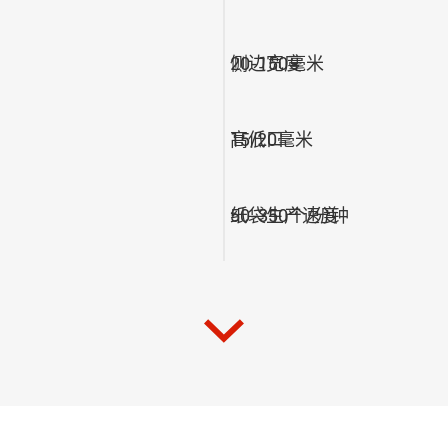
侧边宽度
20-150毫米
高低口
15/20毫米
纸袋生产速度
50-350个/分钟
纸卷宽度
210-1220毫米
纸卷直径
1200毫米，800千克
纸卷内径
76毫米