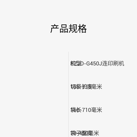
产品规格
机型
RZJD-G450J连印刷机
切袋长度
165-715毫米
袋长
160-710毫米
袋子面宽
70-450毫米