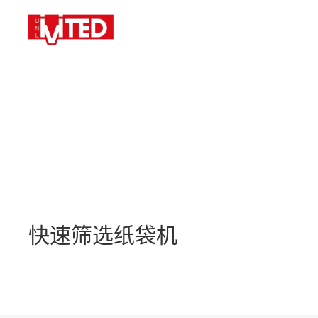
快速筛选
纸袋机